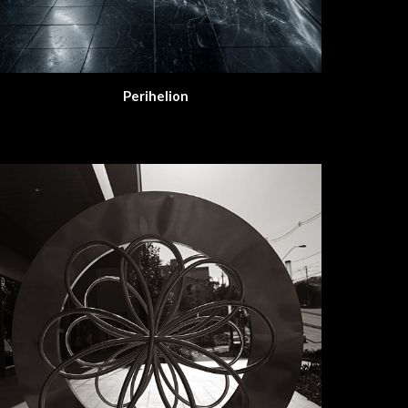
Peri
helion